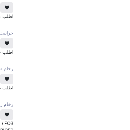
اطلب 
جرانيت 
اطلب 
رخام صن
اطلب 
رخام زع
 / FOB